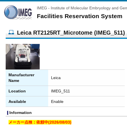
IMEG - Institute of Molecular Embryology and Gen
Facilities Reservation System
Leica RT2125RT_Microtome (IMEG_511)
Manufacturer
Leica
Name
Location
IMEG_511
Available
Enable
Information
メーカー点検：依頼中(2026/08/03)