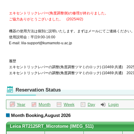
エキセントリックレバー(角度調整側)の修理が終わりました
。
ご協力ありがとうございました。 (2025/4/2)
機器の使用方法は個別に説明いたします。まずは
メールにてご連絡ください
使用説明会：平日9:00-16:00
E-mail: lila-support@kumamoto-u.ac.jp
履歴
エキセントリックレバーの調整(角度調整ツマミのロック) (10469:共通) 2025.
エキセントリックレバーの調整(角度調整ツマミのロック) (10469:共通)
2021
Reservation Status
Year
Month
Week
Day
Login
Month Booking,August 2026
Leica RT2125RT_Microtome (IMEG_511)